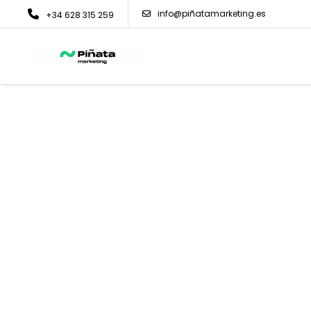
info@piñatamarketing.es
+34 628 315 259
LAS MEJORES PÁGINAS WEBS P
ARQUITECTURA
Diseño de págin
para arquitectos