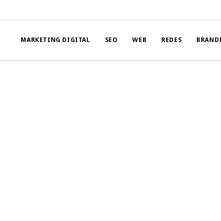
MARKETING DIGITAL
SEO
WEB
REDES
BRAND
ARA
as web